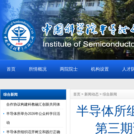
首页
所情概况
两院院士
机构设置
人才
获奖喜讯|半导体所林学春研究员荣
获全国创新争先奖章
半导体所与北京林业大学签署战略
首页
>
新闻动态
>
综合新闻
综合新闻
合作协议构建科教融汇创新共同体
半导体所
半导体所举办2026年公众科学日活
动
第三期
半导体所组织召开树立和践行正确