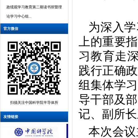
政绩观学习教育第二期读书班暨理
论学习中心组...
统筹发展和安全 护航“十五五”新征
为深入学
官方微信
程——研究所举办国家安全教育日
上的重要指
宣传活动
半导体所组织召开树立和践行正确
习教育走深
政绩观学习教育读书班暨理论学习
践行正确政
中心组集体学习会
科技报国 德馨长存——追忆半导体
组集体学习
所重要开拓者吴德馨先生
导干部及部
沉痛悼念吴德馨院士
扫描关注中国科学院半导体所
半导体所垂直自旋器件的全电写入
记、副所
和硅基集成研究取得新进展
友情链接
半导体所召开树立和践行正确政绩
本次会议
观学习教育启动部署会