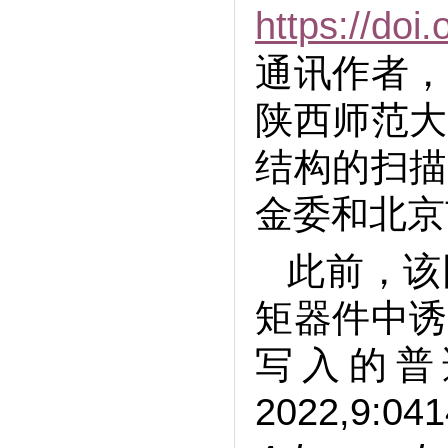
部民主生活会
https://doi
半导体所磁性半导体自旋光子学研
通讯作者，
究取得新进展
半导体所传达学习中国科学院2026
陕西师范大
年度工作会议精神
结构的扫描
获奖喜讯|半导体所王丽丽研究员荣
获中国科学院青年科学家奖
金委和北京
获奖喜讯|半导体所“大能量高重频固
体激光器关键技术及应用”成果获中
此前，该
国科学院...
矩器件中诱
写入的普
2022,9:041