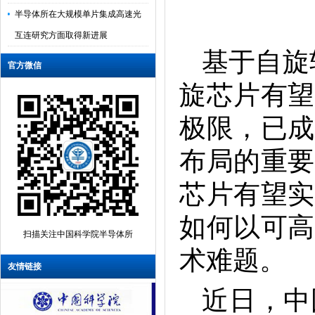
半导体所在大规模单片集成高速光
互连研究方面取得新进展
半导体所召开党委理论学习中心组
基于自旋轨
官方微信
学习（扩大）会传达学习中国科学
旋芯片有望
院2026年度工...
半导体所召开2025年度党员领导干
极限，已成
部民主生活会
布局的重要
半导体所磁性半导体自旋光子学研
究取得新进展
芯片有望实
半导体所传达学习中国科学院2026
如何以可高
年度工作会议精神
扫描关注中国科学院半导体所
获奖喜讯|半导体所王丽丽研究员荣
术难题。
获中国科学院青年科学家奖
友情链接
获奖喜讯|半导体所“大能量高重频固
近日，中
体激光器关键技术及应用”成果获中