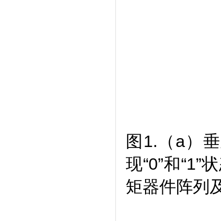
图
1
.
（
a
）垂
现“
0
”和“
1
”
矩器件阵列