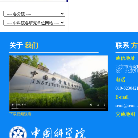
关于
我们
联系
方
通信地址
北京市海淀
段） 北京912
电话
010-823042
E-mail
semi@semi.a
交通地图
下载视频观看