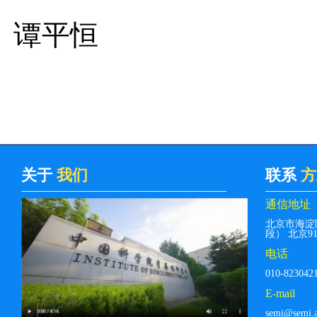
谭平恒
关于
我们
联系
方
通信地址
北京市海淀
段） 北京912
电话
010-823042
E-mail
semi@semi.a