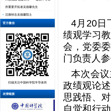
所重要开拓者吴德馨先生
沉痛悼念吴德馨院士
半导体所垂直自旋器件的全电写入
4月20
官方微信
和硅基集成研究取得新进展
绩观学习教
半导体所召开树立和践行正确政绩
观学习教育启动部署会
会，党委委
半导体所等在等离激元纳腔助力二
门负责人参
维材料层间呼吸振动探测方面取得
重要进展
本次会议
半导体所在大规模单片集成高速光
互连研究方面取得新进展
政绩观论述
扫描关注中国科学院半导体所
半导体所召开党委理论学习中心组
思践悟、对
友情链接
学习（扩大）会传达学习中国科学
院2026年度工...
自觉和行动
半导体所召开2025年度党员领导干