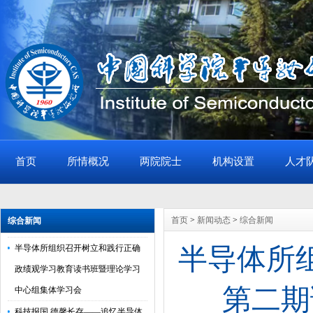
首页
所情概况
两院院士
机构设置
人才
统筹发展和安全 护航“十五五”新征
程——研究所举办国家安全教育日
宣传活动
首页
>
新闻动态
>
综合新闻
综合新闻
半导体所组织召开树立和践行正确
半导体所
政绩观学习教育读书班暨理论学习
中心组集体学习会
第二期
科技报国 德馨长存——追忆半导体