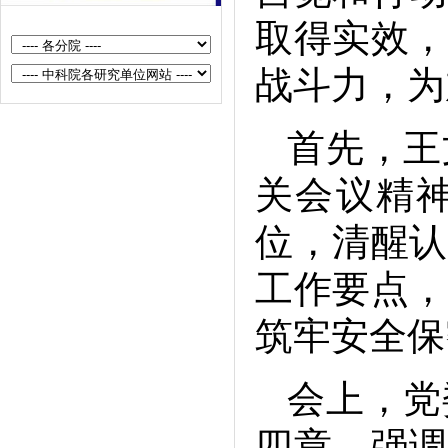
取得实效，
部民主生活会
统筹发展和安全 护航“十五五”新征
战斗力，为
程——研究所举办国家安全教育日
宣传活动
首先，王
半导体所组织召开树立和践行正确
关会议精
政绩观学习教育读书班暨理论学习
中心组集体学习会
位，清醒认
科技报国 德馨长存——追忆半导体
工作要点，
所重要开拓者吴德馨先生
沉痛悼念吴德馨院士
筑牢安全保
半导体所垂直自旋器件的全电写入
和硅基集成研究取得新进展
会上，党
半导体所召开树立和践行正确政绩
四章，强调
观学习教育启动部署会