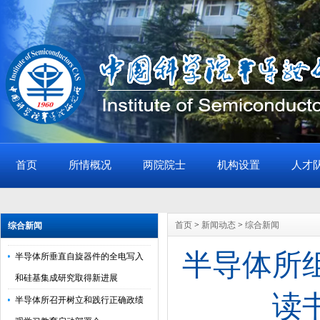
首页
所情概况
两院院士
机构设置
人才
科技报国 德馨长存——追忆半导体
所重要开拓者吴德馨先生
首页
>
新闻动态
>
综合新闻
综合新闻
沉痛悼念吴德馨院士
半导体所垂直自旋器件的全电写入
半导体所
和硅基集成研究取得新进展
半导体所召开树立和践行正确政绩
读
观学习教育启动部署会