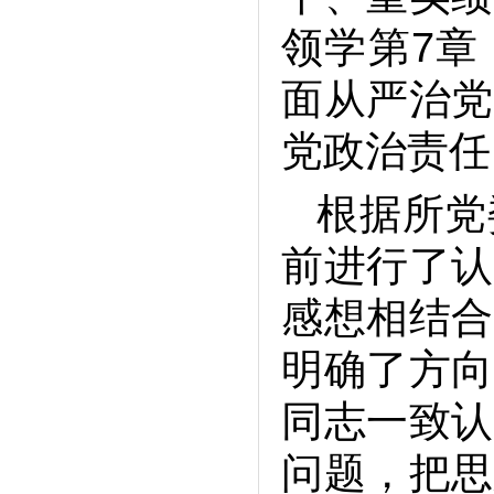
领学第7章
面从严治党
党政治责任
根据所党
前进行了认
感想相结合
明确了方向
同志一致认
问题，把思