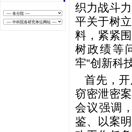
织力战斗力
科技报国 德馨长存——追忆半导体
所重要开拓者吴德馨先生
平关于树立
沉痛悼念吴德馨院士
半导体所垂直自旋器件的全电写入
料，紧紧围
和硅基集成研究取得新进展
树政绩等
半导体所召开树立和践行正确政绩
观学习教育启动部署会
牢“创新科
半导体所等在等离激元纳腔助力二
维材料层间呼吸振动探测方面取得
首先，开
重要进展
窃密泄密案
半导体所在大规模单片集成高速光
互连研究方面取得新进展
会议强调
半导体所召开党委理论学习中心组
鉴、以案明
学习（扩大）会传达学习中国科学
院2026年度工...