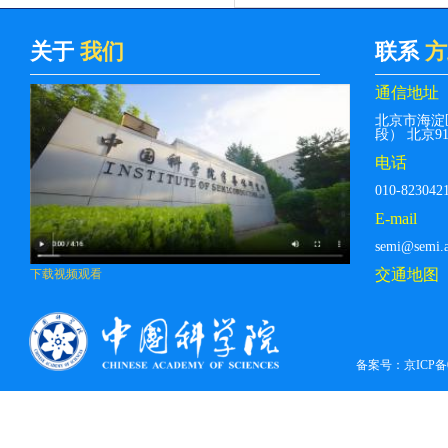
关于
我们
联系
方
通信地址
北京市海淀
段） 北京912
电话
010-823042
E-mail
semi@semi.a
交通地图
下载视频观看
备案号：
京ICP备0