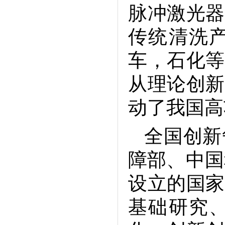
脉冲激光器
传统清洗
车，石化等
从理论创新
动了我国高
全国创新
障部、中国
设立的国家
基础研究