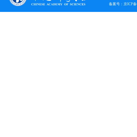
班”
备案号：
京ICP备0
半导体所与西安电子科技大学共
建“黄昆英才班”
中国工程院副院长李仲平率专家组
调研半导体所