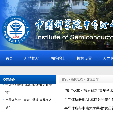
首页
所情概况
两院院士
机构设置
人才
“智汇林草・跨界创新”青年学术论坛
顺利召开
首页
>
新闻动态
>
交流合作
交流合作
半导体所获批“北京国际科技合作基
地”
“智汇林草・跨界创新”青年学
半导体所与中南大学共建“黄昆英才
半导体所获批“北京国际科技合
班”
半导体所与中南大学共建“黄昆