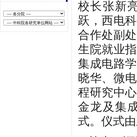
校长张新
班”
半导体所与湖南大学共建“黄昆英才
跃，西电科
班”
合作处副处
半导体所与华中科技大学共建“黄昆
英才基地”
生院就业指
半导体所与南京大学共建“黄昆英才
班”
集成电路学
半导体所与天津大学共建“黄昆英才
晓华、微电
班”
半导体所与南开大学共建“黄昆英才
程研究中心
班”
金龙及集
半导体所与西安电子科技大学共
建“黄昆英才班”
式。仪式由
中国工程院副院长李仲平率专家组
调研半导体所