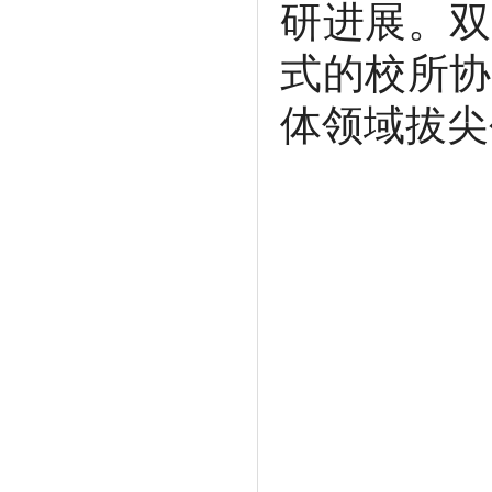
研进展。双
式的校所协
体领域拔尖