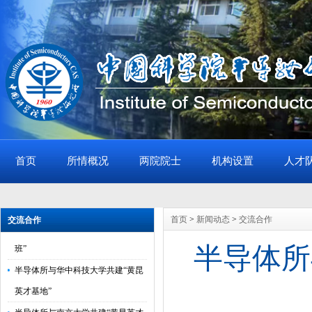
半导体所获批“北京国际科技合作基
地”
首页
所情概况
两院院士
机构设置
人才
半导体所与中南大学共建“黄昆英才
班”
半导体所与湖南大学共建“黄昆英才
首页
>
新闻动态
>
交流合作
交流合作
班”
半导体所
半导体所与华中科技大学共建“黄昆
英才基地”
半导体所与南京大学共建“黄昆英才