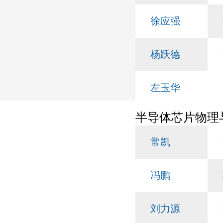
徐应强
杨跃德
左玉华
半导体芯片物理
常凯
冯鹏
刘力源