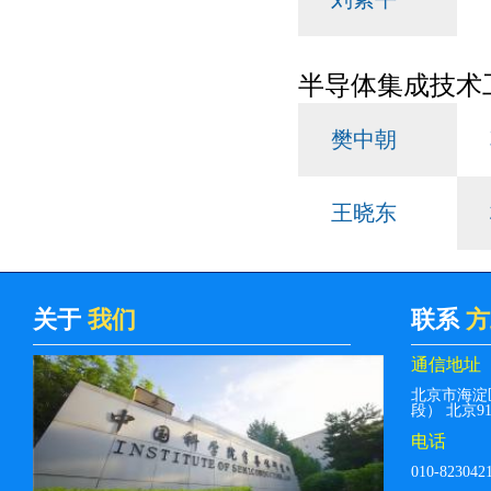
半导体集成技术
樊中朝
王晓东
关于
我们
联系
方
通信地址
北京市海淀
段） 北京912
电话
010-823042