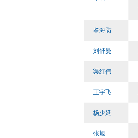
鉴海防
刘舒曼
渠红伟
王宇飞
杨少延
张旭