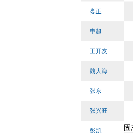
娄正
申超
王开友
魏大海
张东
张兴旺
固
彭凯