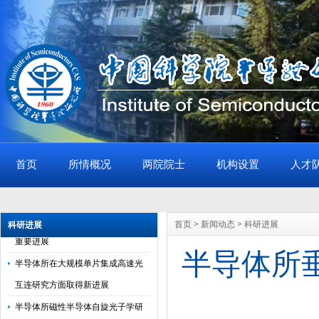
半导体所垂直自旋器件的全电写入
首页
所情概况
两院院士
机构设置
人才
和硅基集成研究取得新进展
半导体所等在等离激元纳腔助力二
维材料层间呼吸振动探测方面取得
首页
>
新闻动态
>
科研进展
科研进展
重要进展
半导体所
半导体所在大规模单片集成高速光
互连研究方面取得新进展
半导体所磁性半导体自旋光子学研