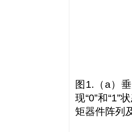
图
1
.
（
a
）垂
现“
0
”和“
1
”
矩器件阵列