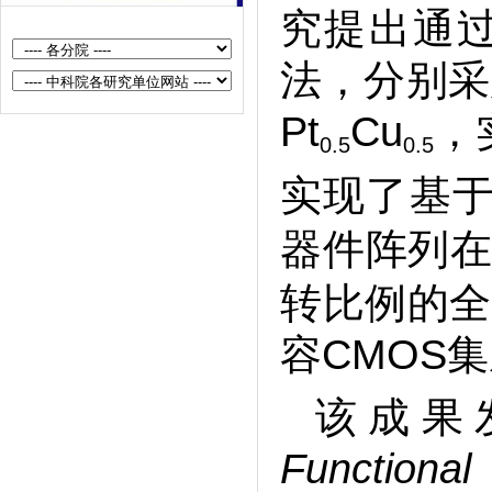
究提出通
和硅基集成研究取得新进展
半导体所等在等离激元纳腔助力二
法，分别采
维材料层间呼吸振动探测方面取得
Pt
Cu
，
重要进展
0.5
0.5
半导体所在大规模单片集成高速光
实现了基于
互连研究方面取得新进展
半导体所磁性半导体自旋光子学研
器件阵列在
究取得新进展
转比例的全
半导体所在低功耗二维半导体基自
旋电子器件领域取得新进展
容CMOS
半导体所研制出晶圆级集成的多模
态仿生味觉传感系统
该成果
半导体所等研制出具有实用前景的
Functional 
可编程光电伊辛机