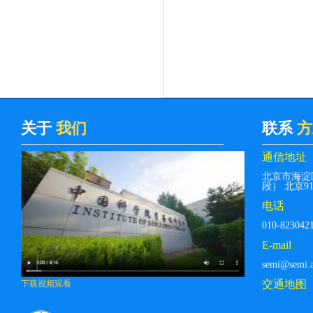
关于
我们
联系
方
通信地址
北京市海淀
段） 北京912
电话
010-823042
E-mail
semi@semi.a
交通地图
下载视频观看