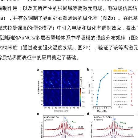
调制作用，以及其所产生的强局域等离激元电场。电磁场仿真结
2a），并有效调制了界面处石墨烯层的极化率（图2b）。在此
模式拉曼强度的理论模型）中引入电场和极化率调制效应，提出了
观测到的AuNCs/多层石墨烯体系中呼吸模的强度分布规律（图
的纳米腔（通过改变退火温度实现，图2e），验证了该等离激元
异质结界面表征中的应用奠定了基础。