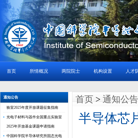
首页
所情概况
两院院士
机构设置
人才
半导体所2026年公众科学日活动通
知
半导体芯片物理与技术全国重点实
首页
>
通知公
通知公告
验室2025年度开放课题征集指南
光电子材料与器件全国重点实验室
半导体芯片
2025年开放基金课题申请指南
中国科学院半导体研究所固态光电