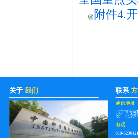
附件4.
关于
我们
联系
方
通信地址
北京市海淀
段） 北京912
电话
010-823042