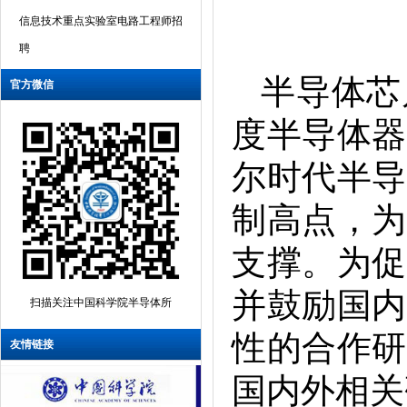
信息技术重点实验室电路工程师招
聘
中国科学院半导体研究所光电子材
半导体芯
官方微信
料与器件实验室科研助理招聘启事
度半导体器
半导体所2026年公众科学日活动通
知
尔时代半导
半导体芯片物理与技术全国重点实
制高点，为
验室2025年度开放课题征集指南
光电子材料与器件全国重点实验室
支撑。为促
2025年开放基金课题申请指南
并鼓励国内
中国科学院半导体研究所固态光电
扫描关注中国科学院半导体所
信息技术重点实验室电路工程师招
性的合作研
友情链接
聘
中国科学院半导体研究所光电子材
国内外相关
料与器件实验室科研助理招聘启事