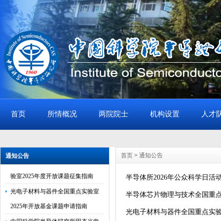
首页
所情概况
两院院士
机构设置
人才
半导体所2026年公众科学日活动通
知
首页
>
通知公告
通知公告
半导体芯片物理与技术全国重点实
验室2025年度开放课题征集指南
半导体所2026年公众科学日活
光电子材料与器件全国重点实验室
半导体芯片物理与技术全国重点
2025年开放基金课题申请指南
光电子材料与器件全国重点实验
中国科学院半导体研究所固态光电