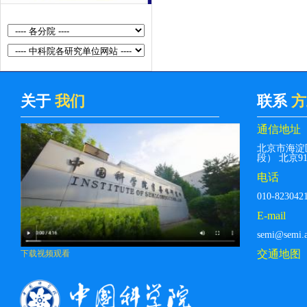
料与器件实验室科研助理招聘启事
关于
我们
联系
方
通信地址
北京市海淀
段） 北京912
电话
010-823042
E-mail
semi@semi.a
交通地图
下载视频观看