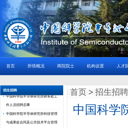
首页
所情概况
两院院士
机构设置
人才
中国科学院半导体研究所期刊文献
与信息化中心档案管理人员招聘启
事
首页
>
招生招
招生招聘
中国科学院半导体研究所财务处工
作人员招聘启事
中国科学
中国科学院半导体研究所科技管理
与成果处合同及公共技术平台管理
岗位招聘启事