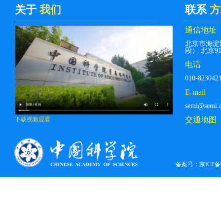
关于
我们
联系
方
通信地址
北京市海淀
段） 北京912
电话
010-823042
E-mail
semi@semi.a
交通地图
下载视频观看
备案号：
京ICP备0