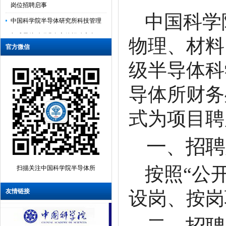
中国科学院半导体研究所科技管理
中国科学
与成果处科研业务主管招聘启事
物理、材料
中国科学院半导体研究所高技术发
官方微信
展与质量控制处项目主管招聘启事
级半导体科
中国科学院半导体研究所基建园区
导体所财务
处业务主管招聘启事
中国科学院半导体研究所人事教育
式为项目聘
处业务主管招聘启事
中国科学院半导体研究所保密管理
一、招聘
业务主管招聘启事
按照“公
半导体芯片物理与技术重点实验室B
扫描关注中国科学院半导体所
组博士后招聘启事
友情链接
设岗、按岗
半导体所2026年秋季入学博士研究
生招生报名通知