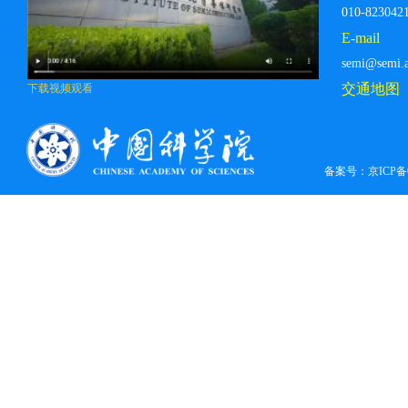
010-823042
14，太原）
E-mail
首届全球华人材料大会 暨全球海外
semi@semi.a
华人材料学者学会成立大会
交通地图
下载视频观看
（2025.7.22-28，比...
第三届光通信和光学信息处理国际
学术会议（2025.8.1-3，合肥）
备案号：
京ICP备0
ACS Nano Summit @ Peking
University - Nano for Better
Life（2025.4.13，北...
2025年微纳博士生学术沙龙
（2025.4.19—20，线上）
Workshop on Quantum Entanglement at
the Energy Frontier（2025.4.25—
27，...
第二届（2025年）原子级制造论坛