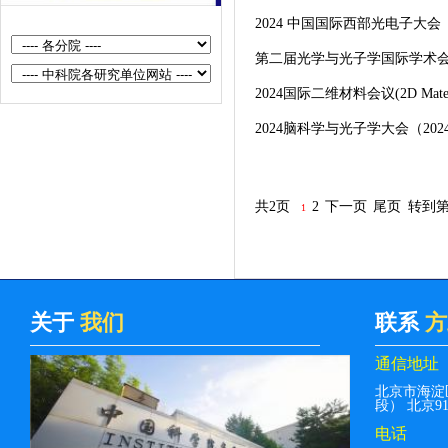
2024 中国国际西部光电子大会（20
the Energy Frontier（2025.4.25—
27，...
第二届光学与光子学国际学术会议(IA
第二届（2025年）原子级制造论坛
2024国际二维材料会议(2D Materi
（2025.3.29-31，北京）
2024脑科学与光子学大会（2024
2025北京微电子国际研讨会暨IC
WORLD大会（2025.9.24-26，北
共2页
2
下一页
尾页
转到
1
京）
2025北京微电子国际研讨会暨IC
WORLD大会（2025.6.24-26，北
京）
关于
我们
联系
方
2025年第六届世界光子大会
通信地址
（2025.6.24-27）
北京市海淀
第八届机械、电子和工业工程国际
段） 北京912
电话
学术会议（MEIE2025）（2025.7.12-