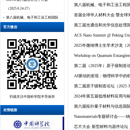
第八届机械、电子和工业工程国际学术
（2025.6.24-27）
第八届机械、电子和工业工程国际
首届全球华人材料大会 暨全球海外华
学术会议（MEIE2025）（2025.7.12-
第三届光通信和光学信息处理国际学
官方微信
14，太原）
ACS Nano Summit @ Peking Univ
首届全球华人材料大会 暨全球海外
2025年微纳博士生学术沙龙（202
华人材料学者学会成立大会
Workshop on Quantum Entanglem
（2025.7.22-28，比...
第二届（2025年）原子级制造论坛（
第三届光通信和光学信息处理国际
AI驱动的发现：物理科学中的机器
学术会议（2025.8.1-3，合肥）
ACS Nano Summit @ Peking
第二届原子级制造论坛（2025.3
University - Nano for Better
2024年第五届低维材料应用与标准
扫描关注中国科学院半导体所
Life（2025.4.13，北...
第六届拓扑量子材料与信息国际研讨会
友情链接
2025年微纳博士生学术沙龙
Nanomaterials专题研讨会
（2025.4.19—20，线上）
芯片大会·新型材料与器件论坛（20
Workshop on Quantum Entanglement at