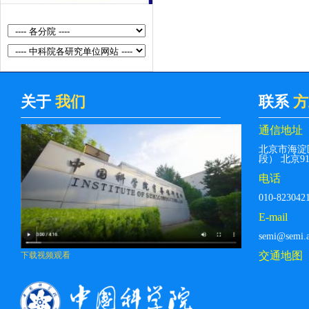
Communications...
[黄昆论坛]第400期：硅光平台技术
及应用
[黄昆论坛]第399期：基于光学微腔
的孤子光频梳和量子光频梳
关于
我们
联系
方
[黄昆论坛]第408期：Cavity Control
通信地址
of Excitons in Two-Dimensional
北京市海淀
Materials
段） 北京912
电话
[黄昆论坛]第407期：Alchemy Of The
010-823042
Xxi Century：Digital Synthesis Of
E-mail
Quant...
semi@semi.a
[黄昆论坛]第406期：Spin-orbit
交通地图
下载视频观看
torque and its applications
[黄昆论坛]第405期：Current Status
of Research on Ultrawide Bandgap