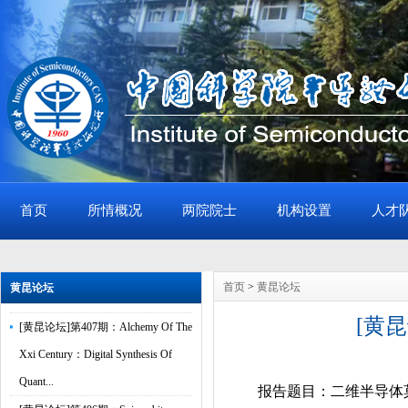
首页
所情概况
两院院士
机构设置
人才
[黄昆论坛]第408期：Cavity Control
of Excitons in Two-Dimensional
首页
>
黄昆论坛
黄昆论坛
Materials
[黄昆论坛]第407期：Alchemy Of The
[黄
Xxi Century：Digital Synthesis Of
Quant...
报告题目：二维半导体
[黄昆论坛]第406期：Spin-orbit