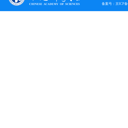
备案号：
京ICP备0
Semico...
[黄昆论坛]第404期：表面电子显微
镜及其在二维材料中的应用
[黄昆论坛]第403期：Ultrafast
intersubband relaxation in III-V
semiconduct...
[黄昆论坛]第402期： CMOS FET n/p
polarity is controlled by DFT Band
Align...
[黄昆论坛]第401期：Advanced
Silicon Photonics for Sensing,
Communications...
[黄昆论坛]第400期：硅光平台技术
及应用