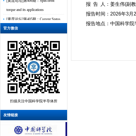
报 告 人：姜生伟(副教
torque and its applications
报告时间：2026年3月
[黄昆论坛]第405期：Current Status
报告地点：中国科学院半
of Research on Ultrawide Bandgap
官方微信
Semico...
[黄昆论坛]第404期：表面电子显微
镜及其在二维材料中的应用
[黄昆论坛]第403期：Ultrafast
intersubband relaxation in III-V
semiconduct...
[黄昆论坛]第402期： CMOS FET n/p
polarity is controlled by DFT Band
扫描关注中国科学院半导体所
Align...
友情链接
[黄昆论坛]第401期：Advanced
Silicon Photonics for Sensing,