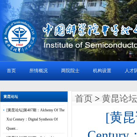
首页
所情概况
两院院士
机构设置
人才
[黄昆论坛]第408期：Cavity Control
of Excitons in Two-Dimensional
首页
>
黄昆论
黄昆论坛
Materials
[黄昆论坛]第407期：Alchemy Of The
[黄昆论
Xxi Century：Digital Synthesis Of
Quant...
Century：
[黄昆论坛]第406期：Spin-orbit