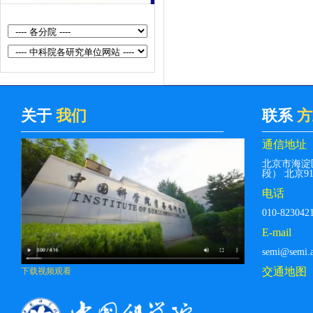
Communications...
[黄昆论坛]第400期：硅光平台技术
及应用
[黄昆论坛]第399期：基于光学微腔
的孤子光频梳和量子光频梳
关于
我们
联系
方
[黄昆论坛]第408期：Cavity Control
of Excitons in Two-Dimensional
通信地址
Materials
北京市海淀
段） 北京912
[黄昆论坛]第407期：Alchemy Of The
电话
Xxi Century：Digital Synthesis Of
010-823042
Quant...
E-mail
[黄昆论坛]第406期：Spin-orbit
semi@semi.a
torque and its applications
交通地图
下载视频观看
[黄昆论坛]第405期：Current Status
of Research on Ultrawide Bandgap