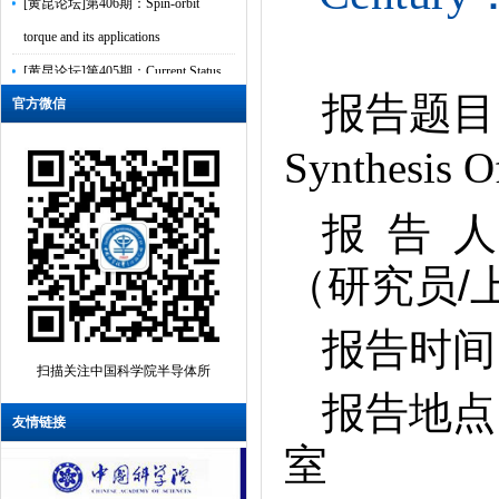
torque and its applications
[黄昆论坛]第405期：Current Status
报告题目
of Research on Ultrawide Bandgap
官方微信
Semico...
Synthesis O
[黄昆论坛]第404期：表面电子显微
镜及其在二维材料中的应用
报 告 
[黄昆论坛]第403期：Ultrafast
intersubband relaxation in III-V
（
研究员/
semiconduct...
报告时间：
[黄昆论坛]第402期： CMOS FET n/p
polarity is controlled by DFT Band
扫描关注中国科学院半导体所
报告地点
Align...
友情链接
[黄昆论坛]第401期：Advanced
室
Silicon Photonics for Sensing,