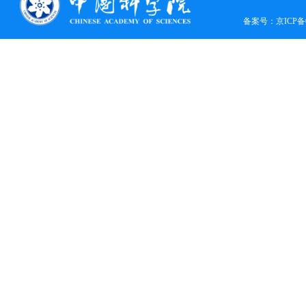
Semico...
备案号：
京ICP备0
[黄昆论坛]第404期：表面电子显微
镜及其在二维材料中的应用
[黄昆论坛]第403期：Ultrafast
intersubband relaxation in III-V
semiconduct...
[黄昆论坛]第402期： CMOS FET n/p
polarity is controlled by DFT Band
Align...
[黄昆论坛]第401期：Advanced
Silicon Photonics for Sensing,
Communications...
[黄昆论坛]第400期：硅光平台技术
及应用