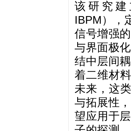
该研究建
IBPM）
信号增强的
与界面极化
结中层间耦
着二维材料
未来，这类
与拓展性，
望应用于层
子的探测。