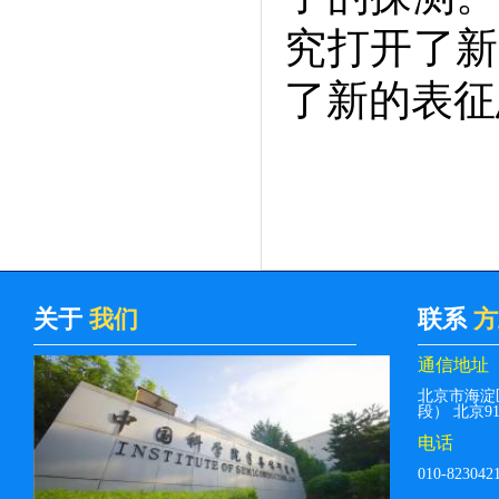
究打开了新
了新的表征
关于
我们
联系
方
通信地址
北京市海淀
段） 北京912
电话
010-823042