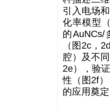
引入电场和
化率模型（
的AuNC
（图2c，
腔）及不同
2e），验
性（图2f
的应用奠定