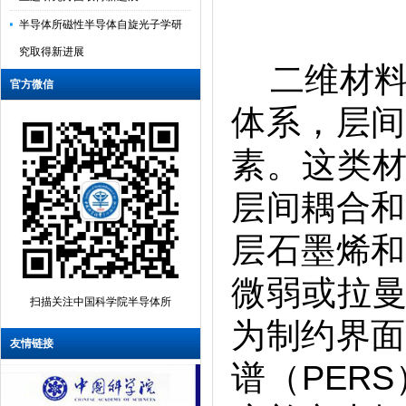
半导体所磁性半导体自旋光子学研
究取得新进展
半导体所在低功耗二维半导体基自
二维材
官方微信
旋电子器件领域取得新进展
体系，层间
半导体所研制出晶圆级集成的多模
态仿生味觉传感系统
素。这类材
半导体所等研制出具有实用前景的
层间耦合和
可编程光电伊辛机
半导体所在高精度光计算领域取得
层石墨烯和
新进展
微弱或拉曼
半导体所、新疆理化所采用386nm近
扫描关注中国科学院半导体所
紫外GaN基激光器直接倍频实现
为制约界面
193nm深紫外激光
友情链接
谱（PER
半导体所在解决集成电路接触电阻
瓶颈方面取得新进展