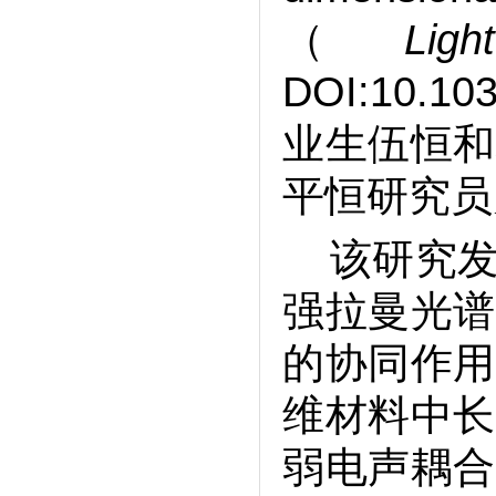
（
Lig
DOI:10.1
业生伍恒和
平恒研究员
该研究
强拉曼光谱
的协同作用
维材料中长
弱电声耦合