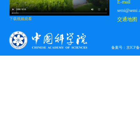
E-mail
semi@semi.a
交通地图
下载视频观看
备案号：
京ICP备0