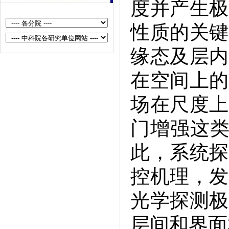
度并产生极
半导体所垂直自旋器件的全电写入
性质的关键
和硅基集成研究取得新进展
半导体所等在等离激元纳腔助力二
缘态及层内
维材料层间呼吸振动探测方面取得
在空间上的
重要进展
半导体所在大规模单片集成高速光
场在尺度上
互连研究方面取得新进展
门增强这类
半导体所磁性半导体自旋光子学研
究取得新进展
此，系统探
半导体所在低功耗二维半导体基自
控机理，发
旋电子器件领域取得新进展
半导体所研制出晶圆级集成的多模
光学探测极
态仿生味觉传感系统
层间和界面
半导体所等研制出具有实用前景的