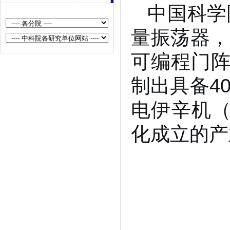
中国科学
半导体所垂直自旋器件的全电写入
和硅基集成研究取得新进展
量振荡器，
半导体所等在等离激元纳腔助力二
可编程门阵
维材料层间呼吸振动探测方面取得
重要进展
制出具备4
半导体所在大规模单片集成高速光
电伊辛机（
互连研究方面取得新进展
半导体所磁性半导体自旋光子学研
化成立的产
究取得新进展
半导体所在低功耗二维半导体基自
旋电子器件领域取得新进展
半导体所研制出晶圆级集成的多模
态仿生味觉传感系统
半导体所等研制出具有实用前景的