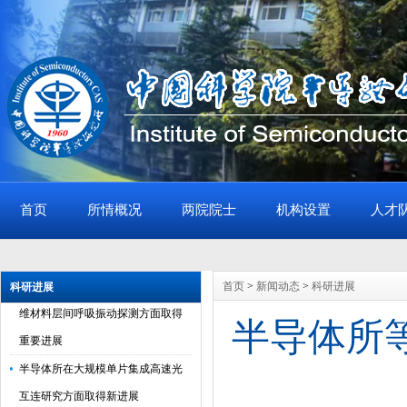
首页
所情概况
两院院士
机构设置
人才
半导体所垂直自旋器件的全电写入
和硅基集成研究取得新进展
半导体所等在等离激元纳腔助力二
首页
>
新闻动态
>
科研进展
科研进展
维材料层间呼吸振动探测方面取得
半导体所
重要进展
半导体所在大规模单片集成高速光
互连研究方面取得新进展