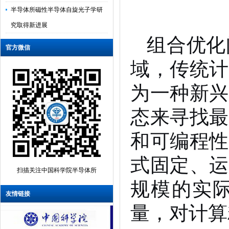
半导体所磁性半导体自旋光子学研
究取得新进展
半导体所在低功耗二维半导体基自
组合优化
官方微信
旋电子器件领域取得新进展
域，传统计
半导体所研制出晶圆级集成的多模
态仿生味觉传感系统
为一种新兴
半导体所等研制出具有实用前景的
态来寻找最
可编程光电伊辛机
半导体所在高精度光计算领域取得
和可编程性
新进展
式固定、运
半导体所、新疆理化所采用386nm近
扫描关注中国科学院半导体所
紫外GaN基激光器直接倍频实现
规模的实
193nm深紫外激光
友情链接
半导体所在解决集成电路接触电阻
量，对计算
瓶颈方面取得新进展