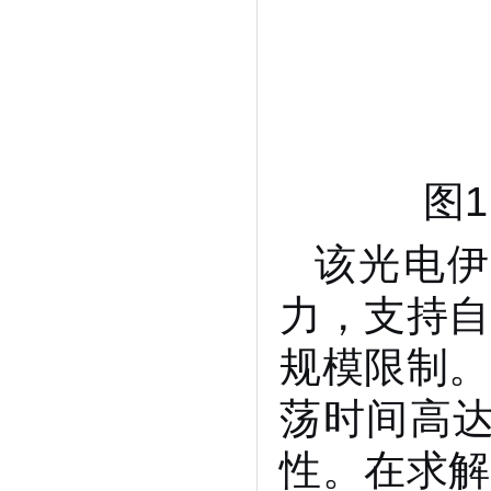
可编程光电伊辛机
半导体所在高精度光计算领域取得
新进展
半导体所、新疆理化所采用386nm近
紫外GaN基激光器直接倍频实现
193nm深紫外激光
图
半导体所在解决集成电路接触电阻
瓶颈方面取得新进展
该光电伊
力，支持自
规模限制。
荡时间高达
性。在求解