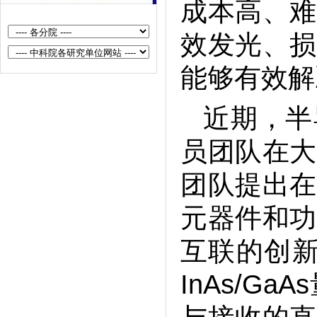
成本高、难
半导体所垂直自旋器件的全电写入
和硅基集成研究取得新进展
效发光、损
半导体所等在等离激元纳腔助力二
能够有效解
维材料层间呼吸振动探测方面取得
重要进展
近期，半
半导体所在大规模单片集成高速光
员团队在大
互连研究方面取得新进展
半导体所磁性半导体自旋光子学研
团队提出在
究取得新进展
半导体所在低功耗二维半导体基自
元器件和功
旋电子器件领域取得新进展
互联的创新
半导体所研制出晶圆级集成的多模
态仿生味觉传感系统
InAs/
半导体所等研制出具有实用前景的
可编程光电伊辛机