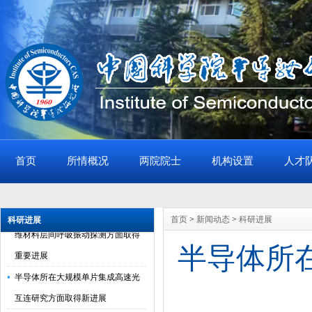
首页
所情概况
两院院士
机构设置
人才
半导体所垂直自旋器件的全电写入
和硅基集成研究取得新进展
半导体所等在等离激元纳腔助力二
首页
>
新闻动态
>
科研进展
科研进展
维材料层间呼吸振动探测方面取得
重要进展
半导体所
半导体所在大规模单片集成高速光
互连研究方面取得新进展
半导体所磁性半导体自旋光子学研