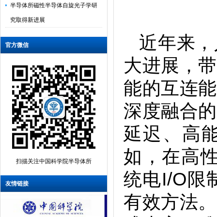
究取得新进展
半导体所在低功耗二维半导体基自
近年来，
旋电子器件领域取得新进展
官方微信
半导体所研制出晶圆级集成的多模
大进展，带
态仿生味觉传感系统
能的互连能
半导体所等研制出具有实用前景的
可编程光电伊辛机
深度融合的
半导体所在高精度光计算领域取得
延迟、高
新进展
半导体所、新疆理化所采用386nm近
如，在高性
紫外GaN基激光器直接倍频实现
扫描关注中国科学院半导体所
统电I/O
193nm深紫外激光
友情链接
半导体所在解决集成电路接触电阻
有效方法。
瓶颈方面取得新进展