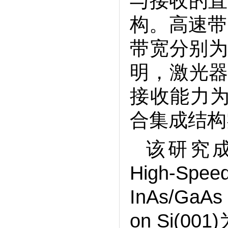
与接收的直
半导体所在高精度光计算领域取得
构。高速带
新进展
带宽分别为4
半导体所、新疆理化所采用386nm近
紫外GaN基激光器直接倍频实现
明，激光器的
193nm深紫外激光
接收能力为
半导体所在解决集成电路接触电阻
瓶颈方面取得新进展
合集成结构
该研究成果以L
High-Speed
InAs/GaAs
on Si(