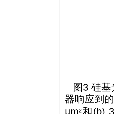
图3 硅
器响应到的光
µm
和(b) 
2