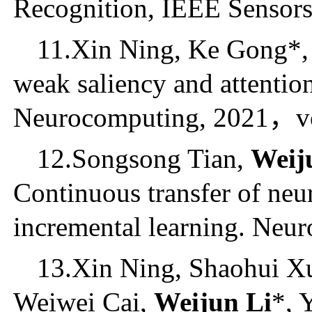
Recognition, IEEE Sensors
11.Xin Ning, Ke Gong*
weak saliency and attention
Neurocomputing, 2021
，
v
12.Songsong Tian,
Weij
Continuous transfer of neur
incremental learning. Neu
13.Xin Ning, Shaohui X
Weiwei Cai,
Weijun Li
*, 