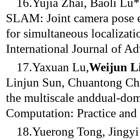
16.Yujia Zhai, Baoli Lu
SLAM: Joint camera pose e
for simultaneous localizat
International Journal of A
17.Yaxuan Lu,
Weijun L
Linjun Sun, Chuantong Che
the multiscale anddual-dom
Computation: Practice and
18.Yuerong Tong, Jingyi