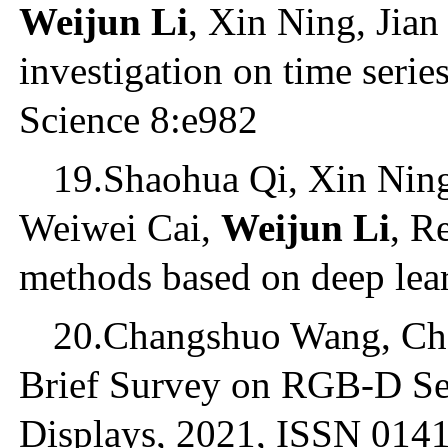
Weijun Li
, Xin Ning, Jia
investigation on time serie
Science 8:e982
19.Shaohua Qi, Xin Nin
Weiwei Cai,
Weijun Li
, R
methods based on deep lea
20.Changshuo Wang, C
Brief Survey on RGB-D Se
Displays, 2021, ISSN 014