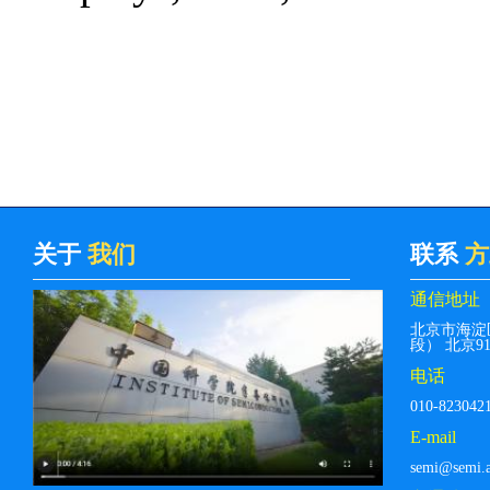
关于
我们
联系
方
通信地址
北京市海淀
段） 北京912
电话
010-823042
E-mail
semi@semi.a