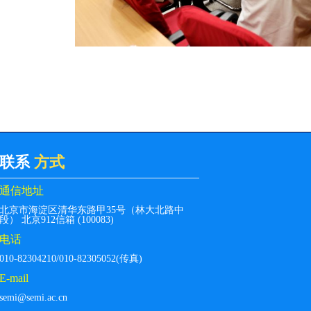
联系
方式
通信地址
北京市海淀区清华东路甲35号（林大北路中
段） 北京912信箱 (100083)
电话
010-82304210/010-82305052(传真)
E-mail
semi@semi.ac.cn