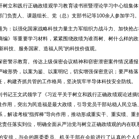
开树立和践行正确政绩观学习教育读书班暨理论学习中心组集体
部门负责人、课题组长、
党（总）支部书记
等100余人参加学习
题为：以强化国家战略科技力量主力军组织力战斗力、加快抢占
摘编》等重要学习材料，紧紧围绕政绩为谁而树、树什么样的政
创新科技、服务国家、造福人民”的科技价值观。
保密警示教育。传达上级保密会议精神和窃密泄密案件情况通报
严峻形势，以案为鉴、以案明纪，切实增强保密意识；要严格落
任，构建齐抓共管的工作格局，坚决筑牢半导体科技安全防线。
副书记王文武领学了《习近平关于树立和践行正确政绩观论述摘编
性作用，突出为民造福是最大政绩，引导党员干部站稳人民立场
系，解读考核“指挥棒”导向作用，推动形成重实干、重实绩、重
党责任落实到位，明确全面从严治党与树立正确政绩观的内在联
的安排，与会的两委委员、机关干部在会前进行了认真的个人