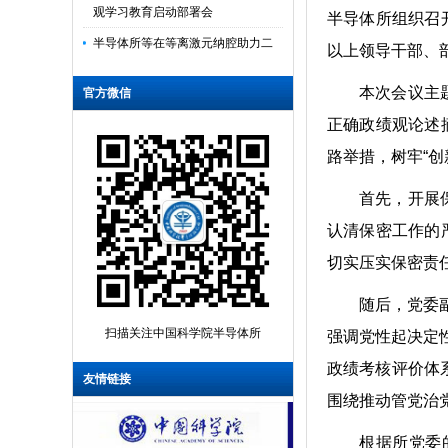
观学习教育启动部署会
半导体所组织召
半导体所等在等离激元纳腔助力二
以上领导干部、
维材料层间呼吸振动探测方面取得
本次会议主
重要进展
官方微信
半导体所在大规模单片集成高速光
正确政绩观论述
互连研究方面取得新进展
路举措，树牢“
半导体所召开党委理论学习中心组
首先，开展
学习（扩大）会传达学习中国科学
认清保密工作的
院2026年度工...
切实压实保密责
半导体所召开2025年度党员领导干
随后，党委
部民主生活会
扫描关注中国科学院半导体所
强调党性起决定
半导体所磁性半导体自旋光子学研
究取得新进展
政绩考核评价体
友情链接
半导体所传达学习中国科学院2026
围绕推动管党治
年度工作会议精神
根据所党委