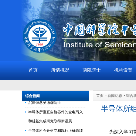
首页
所情概况
两院院士
机构设置
科技报国 德馨长存——追忆半导体
所重要开拓者吴德馨先生
首页
>
新闻动态
>
综合
综合新闻
沉痛悼念吴德馨院士
半导体所
半导体所垂直自旋器件的全电写入
和硅基集成研究取得新进展
半导体所召开树立和践行正确政绩
为深入学习