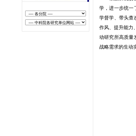
科技报国 德馨长存——追忆半导体
学，进一步统一
所重要开拓者吴德馨先生
学督学、带头查
沉痛悼念吴德馨院士
作风、提升能力
半导体所垂直自旋器件的全电写入
动研究所高质量
和硅基集成研究取得新进展
战略需求的生动
半导体所召开树立和践行正确政绩
观学习教育启动部署会
半导体所等在等离激元纳腔助力二
维材料层间呼吸振动探测方面取得
重要进展
半导体所在大规模单片集成高速光
互连研究方面取得新进展
半导体所召开党委理论学习中心组
学习（扩大）会传达学习中国科学