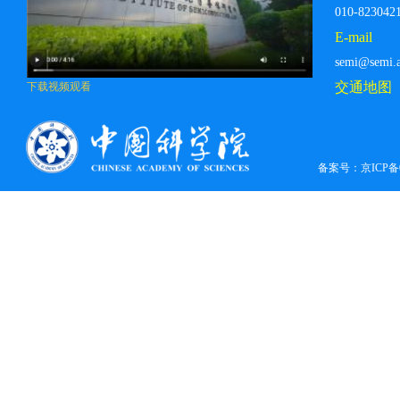
010-823042
组织”
E-mail
喜报|半导体所李芳研究员获“中国科
semi@semi.a
学院优秀共产党员”表彰
交通地图
下载视频观看
半导体所高性能大面积钙钛矿太阳
能电池研究取得进展
半导体研究所-自动化研究所联队荣
备案号：
京ICP备0
获国科大“科苑杯”男子篮球联赛总决
赛冠军
半导体所在磁性异质结相干自旋/谷
动力学领域取得重要进展
半导体所组织召开树立和践行正确
政绩观学习教育第三期读书班暨理
论学习中心组...