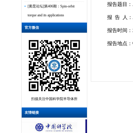
报告题目：
[黄昆论坛]第406期：Spin-orbit
torque and its applications
报 告 人：
[黄昆论坛]第405期：Current Status
官方微信
报告时间：2
of Research on Ultrawide Bandgap
Semico...
报告地点：
[黄昆论坛]第404期：表面电子显微
镜及其在二维材料中的应用
[黄昆论坛]第403期：Ultrafast
intersubband relaxation in III-V
semiconduct...
[黄昆论坛]第402期： CMOS FET n/p
扫描关注中国科学院半导体所
polarity is controlled by DFT Band
Align...
友情链接
[黄昆论坛]第401期：Advanced
Silicon Photonics for Sensing,