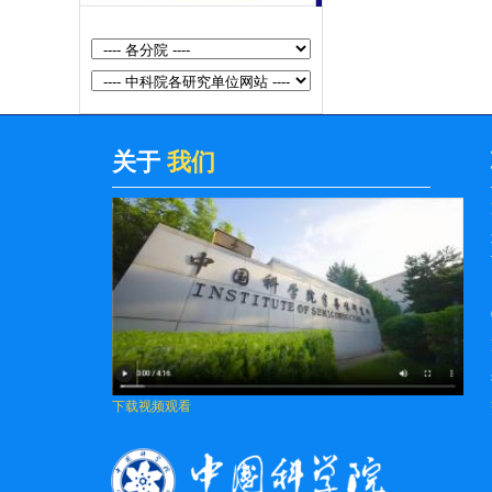
Communications...
[黄昆论坛]第400期：硅光平台技术
及应用
[黄昆论坛]第399期：基于光学微腔
的孤子光频梳和量子光频梳
关于
我们
[黄昆论坛]第408期：Cavity Control
of Excitons in Two-Dimensional
Materials
[黄昆论坛]第407期：Alchemy Of The
Xxi Century：Digital Synthesis Of
Quant...
[黄昆论坛]第406期：Spin-orbit
下载视频观看
torque and its applications
[黄昆论坛]第405期：Current Status