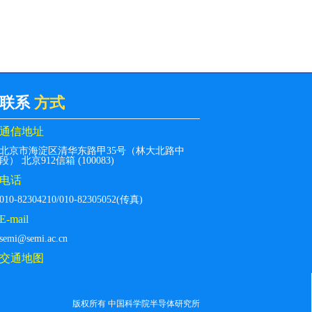
联系
方式
通信地址
北京市海淀区清华东路甲35号（林大北路中
段） 北京912信箱 (100083)
电话
010-82304210/010-82305052(传真)
E-mail
semi@semi.ac.cn
交通地图
版权所有 中国科学院半导体研究所