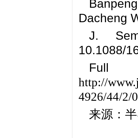
Banpen
Dacheng 
J. Sem
10.1088/1
F
http://www.j
4926/44/2/
来源：半