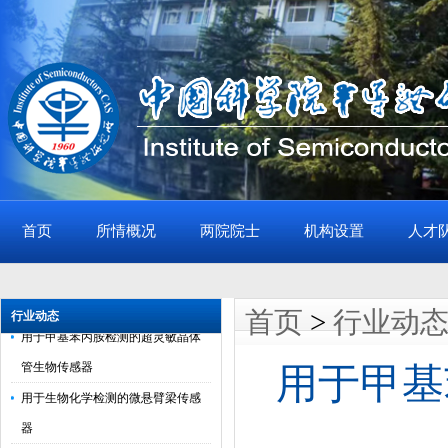
首页
所情概况
两院院士
机构设置
人才
用于细胞代谢检测的640 × 640
ISFET阵列
首页
>
行业动
行业动态
用于甲基苯丙胺检测的超灵敏晶体
管生物传感器
用于甲基
用于生物化学检测的微悬臂梁传感
器