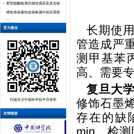
新型核酸检测生物传感器及其在鲑
鳟鱼类病毒性疫病检测中的应用前
景
长期使
官方微信
半导体生物传感器在病毒性人畜共
患病检测中的应用与展望
管造成严
用于病毒检测的生物功能化半导体
测甲基苯
量子点
基于汗液生物传感器的健康监测可
高、需要
穿戴纺织品
复旦大
用于细胞代谢检测的640 × 640
ISFET阵列
修饰石墨
扫描关注中国科学院半导体所
用于甲基苯丙胺检测的超灵敏晶体
存在的缺
友情链接
管生物传感器
用于生物化学检测的微悬臂梁传感
min，检测
器