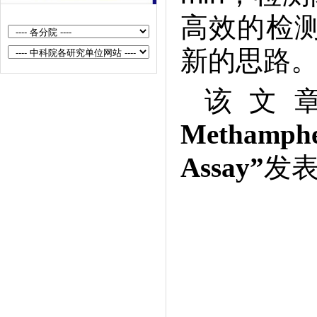
新型核酸检测生物传感器及其在鲑
高效的检
鳟鱼类病毒性疫病检测中的应用前
新的思路
景
半导体生物传感器在病毒性人畜共
该文
患病检测中的应用与展望
用于病毒检测的生物功能化半导体
Methamphe
量子点
Assay”
发表在
基于汗液生物传感器的健康监测可
穿戴纺织品